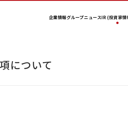
企業情報
グループ
ニュース
IR (投資家情
項について