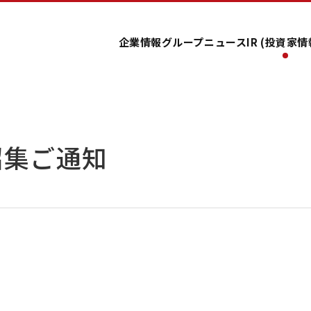
企業情報
グループ
ニュース
IR (投資家情
招集ご通知