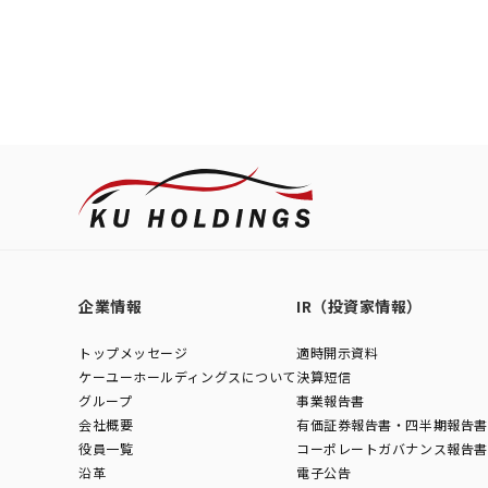
企業情報
IR（投資家情報）
トップメッセージ
適時開示資料
ケーユーホールディングスについて
決算短信
グループ
事業報告書
会社概要
有価証券報告書・四半期報告書
役員一覧
コーポレートガバナンス報告書
沿革
電子公告