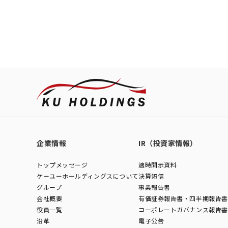
企業情報
IR（投資家情報）
トップメッセージ
適時開示資料
ケーユーホールディングスについて
決算短信
グループ
事業報告書
会社概要
有価証券報告書・四半期報告書
役員一覧
コーポレートガバナンス報告書
沿革
電子公告